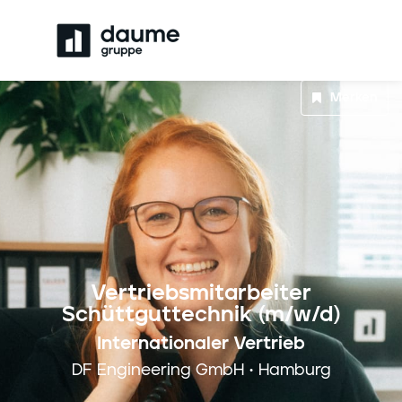
Merken
Vertriebsmitarbeiter
Schüttguttechnik (m/w/d)
Internationaler Vertrieb
DF Engineering GmbH • Hamburg