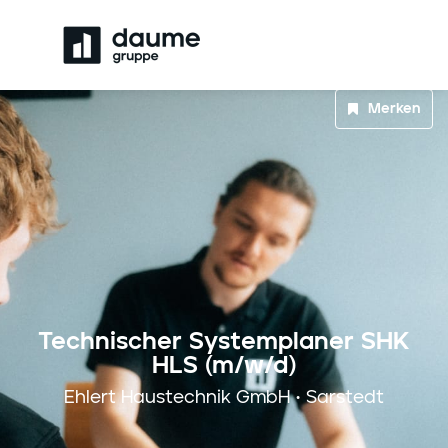
Merken
Technischer Systemplaner SHK
HLS (m/w/d)
Ehlert Haustechnik GmbH • Sarstedt