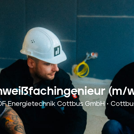
hweißfachingenieur (m/w
DF Energietechnik Cottbus GmbH • Cottbu