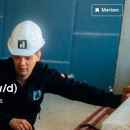
Merken
/d)
s