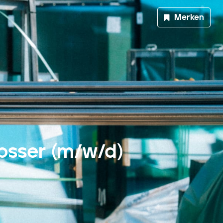
Merken
osser (m/w/d)