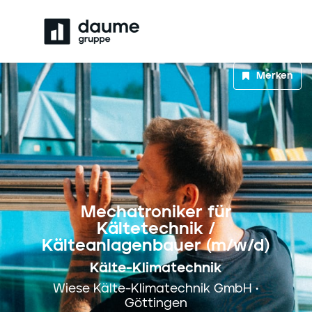
Merken
Mechatroniker für
Kältetechnik /
Kälteanlagenbauer (m/w/d)
Kälte-Klimatechnik
Wiese Kälte-Klimatechnik GmbH •
Göttingen