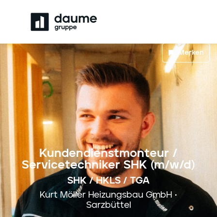
Merken
Kundendienstmonteur /
Servicetechniker SHK (m/w/d)
SHK / HKLS / TGA
Kurt Möller Heizungsbau GmbH •
Sarzbüttel