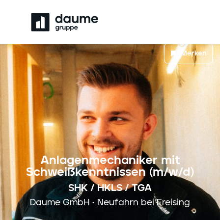
Merken
Anlagenmechaniker mit
Schweißkenntnissen (m/w/d)
SHK / HKLS / TGA
Daume GmbH • Neufahrn bei Freising