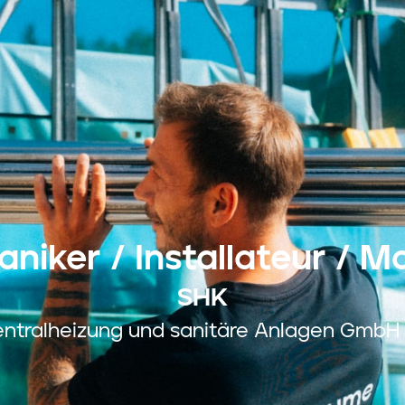
iker / Installateur / M
SHK
tralheizung und sanitäre Anlagen GmbH &