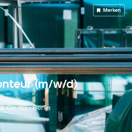
Merken
onteur (m/w/d)
 Co. KG • Berlin