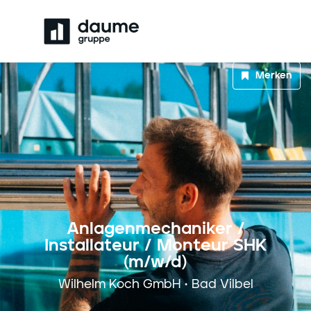
Merken
Anlagenmechaniker /
Installateur / Monteur SHK
(m/w/d)
Wilhelm Koch GmbH • Bad Vilbel